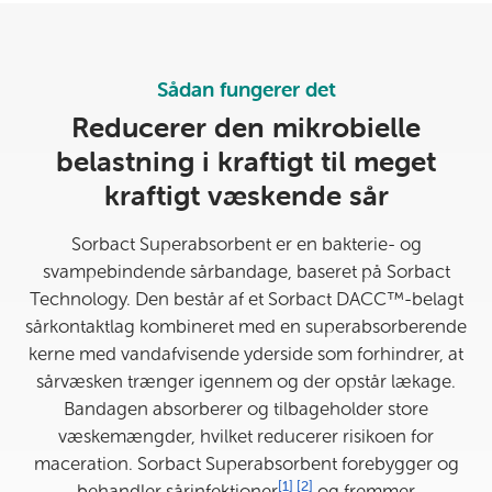
Sådan fungerer det
Reducerer den mikrobielle
belastning i kraftigt til meget
kraftigt væskende sår
Sorbact Superabsorbent er en bakterie- og
svampebindende sårbandage, baseret på Sorbact
Technology. Den består af et Sorbact DACC™-belagt
sårkontaktlag kombineret med en superabsorberende
kerne med vandafvisende yderside som forhindrer, at
sårvæsken trænger igennem og der opstår lækage.
Bandagen absorberer og tilbageholder store
væskemængder, hvilket reducerer risikoen for
maceration. Sorbact Superabsorbent forebygger og
Se referenceinformation
Se referenceinformation
[1]
[2]
behandler sårinfektioner
og fremmer