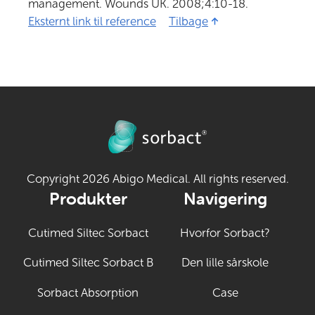
management. Wounds UK. 2008;4:10-18.
Eksternt link til reference
2 (Åbner i ny fane)
Tilbage
Copyright 2026 Abigo Medical. All rights reserved.
Produkter
Navigering
Cutimed Siltec Sorbact
Hvorfor Sorbact?
Cutimed Siltec Sorbact B
Den lille sårskole
Sorbact Absorption
Case