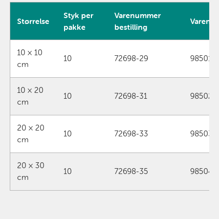
Styk per
Varenummer
Størrelse
Varenu
pakke
bestilling
Produktdata for Sorbact Superabsorbent
10 × 10
10
72698-29
98501
cm
10 × 20
10
72698-31
98502
cm
20 × 20
10
72698-33
98503
cm
20 × 30
10
72698-35
98504
cm