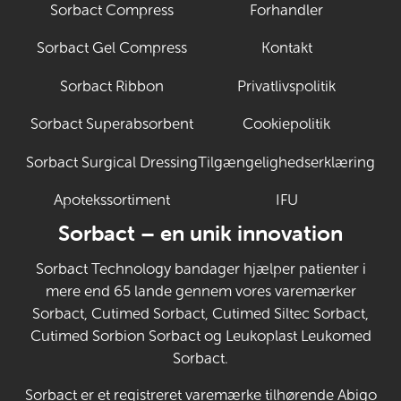
Sorbact Compress
Forhandler
Sorbact Gel Compress
Kontakt
Sorbact Ribbon
Privatlivspolitik
Sorbact Superabsorbent
Cookiepolitik
Sorbact Surgical Dressing
Tilgængelighedserklæring
Apotekssortiment
IFU
(Åbner i ny fane
Sorbact – en unik innovation
Sorbact Technology bandager hjælper patienter i
mere end 65 lande gennem vores varemærker
Sorbact, Cutimed Sorbact, Cutimed Siltec Sorbact,
Cutimed Sorbion Sorbact og Leukoplast Leukomed
Sorbact.
Sorbact er et registreret varemærke tilhørende Abigo