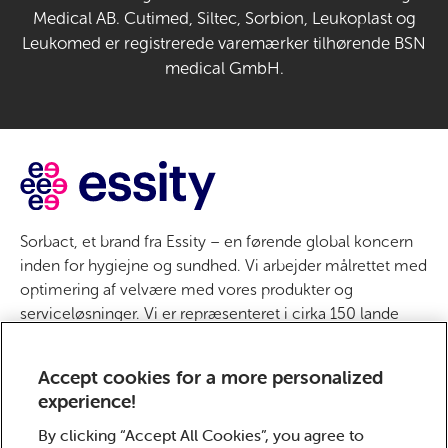
Medical AB. Cutimed, Siltec, Sorbion, Leukoplast og
Leukomed er registrerede varemærker tilhørende BSN
medical GmbH.
Sorbact, et brand fra Essity – en førende global koncern
inden for hygiejne og sundhed. Vi arbejder målrettet med
optimering af velvære med vores produkter og
serviceløsninger. Vi er repræsenteret i cirka 150 lande
med de førende globale brands TENA og Tork samt andre
stærke brands som Actimove, Cutimed, JOBST, Knix,
Accept cookies for a more personalized
Leukoplast, Libero, Libresse, Modibodi, Lotus, Nosotras,
experience!
Saba, Tempo, TOM Organic og Zewa. Essity har omkring
36.000 medarbejdere. Nettoomsætningen i 2024 beløb
By clicking “Accept All Cookies”, you agree to